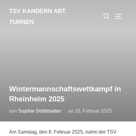
Zum
TSV KANDERN ABT.
Inhalt
Suchen
SEITEN
springen
TURNEN
nach:
Wintermannschaftswettkampf in
Rheinheim 2025
Veröffentlicht
von
Sophie Strittmatter
an
10. Februar 2025
am
Am Samstag, den 8. Februar 2025, nahm der TSV