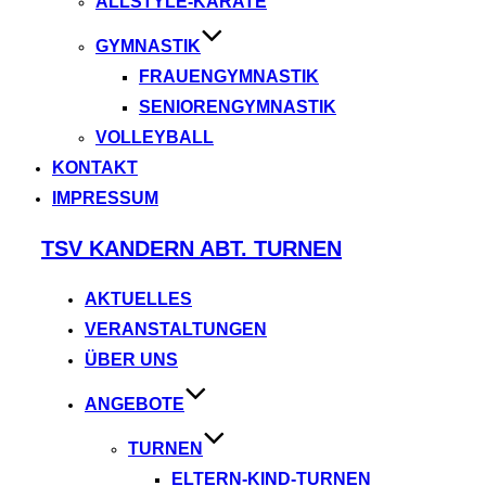
ALLSTYLE-KARATE
GYMNASTIK
FRAUENGYMNASTIK
SENIORENGYMNASTIK
VOLLEYBALL
KONTAKT
IMPRESSUM
Zum
TSV KANDERN ABT. TURNEN
Inhalt
springen
AKTUELLES
VERANSTALTUNGEN
ÜBER UNS
ANGEBOTE
TURNEN
ELTERN-KIND-TURNEN