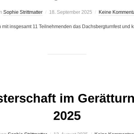
Veröffentlicht
on
Sophie Strittmatter
18. September 2025
Keine Komment
am
 mit insgesamt 11 Teilnehmenden das Dachsbergturnfest und k
terschaft im Gerättur
2025