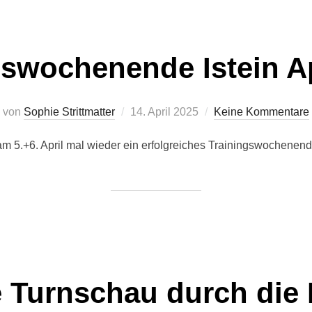
gswochenende Istein Ap
Veröffentlicht
von
Sophie Strittmatter
14. April 2025
Keine Kommentare
am
 5.+6. April mal wieder ein erfolgreiches Trainingswochenende 
 Turnschau durch die 