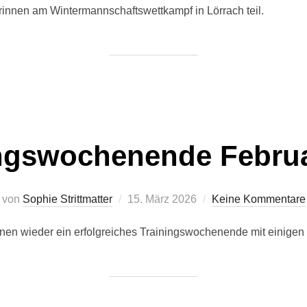
innen am Wintermannschaftswettkampf in Lörrach teil.
ngswochenende Februa
Veröffentlicht
von
Sophie Strittmatter
15. März 2026
Keine Kommentare
am
nnen wieder ein erfolgreiches Trainingswochenende mit einigen