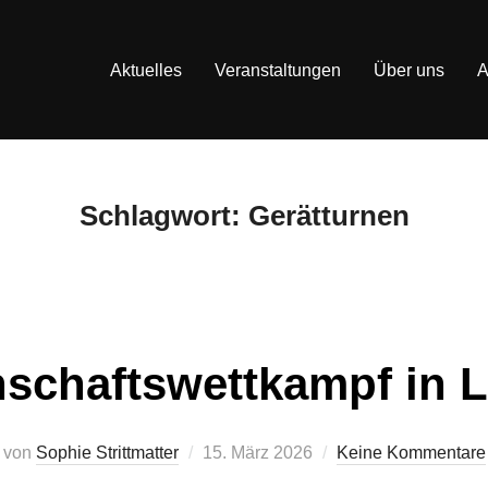
Aktuelles
Veranstaltungen
Über uns
A
Schlagwort:
Gerätturnen
schaftswettkampf in L
Veröffentlicht
von
Sophie Strittmatter
15. März 2026
Keine Kommentare
am