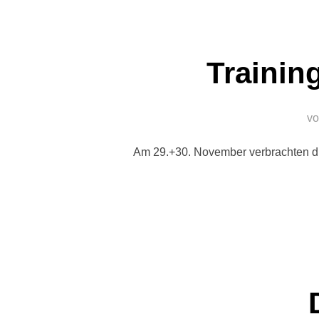
Traini
v
Am 29.+30. November verbrachten di