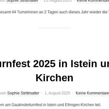
Veröffentlicht
von
Sophie Strittmatter
13. August 2025
Keine Kommentar
am
gesamt 44 Turnerinnen an 2 Tagen auch dieses Jahr wieder die V
rnfest 2025 in Istein u
Kirchen
Veröffentlicht
von
Sophie Strittmatter
1. August 2025
Keine Kommentare
am
 am Gaukinderturnfest in Istein und Efringen-Kirchen teil.