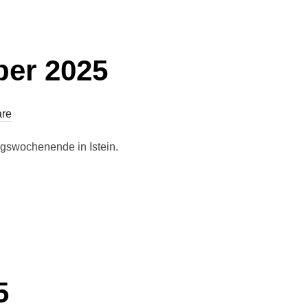
er 2025
re
ngswochenende in Istein.
5