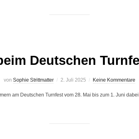
 beim Deutschen Turnfe
Veröffentlicht
von
Sophie Strittmatter
2. Juli 2025
Keine Kommentare
am
ern am Deutschen Turnfest vom 28. Mai bis zum 1. Juni dabei. 