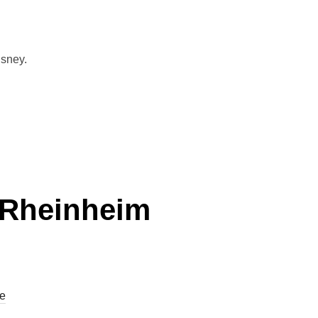
isney.
 Rheinheim
e