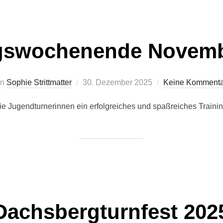
ngswochenende Novemb
Veröffentlicht
on
Sophie Strittmatter
30. Dezember 2025
Keine Kommenta
am
e Jugendturnerinnen ein erfolgreiches und spaßreiches Traini
Dachsbergturnfest 202