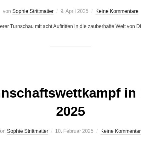
Veröffentlicht
von
Sophie Strittmatter
9. April 2025
Keine Kommentare
am
rer Turnschau mit acht Auftritten in die zauberhafte Welt von D
nschaftswettkampf in
2025
Veröffentlicht
von
Sophie Strittmatter
10. Februar 2025
Keine Kommentar
am