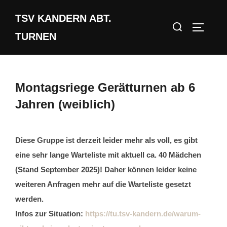
Zum
TSV KANDERN ABT.
Inhalt
Suchen
SEITEN
springen
TURNEN
nach:
Montagsriege Gerätturnen ab 6
Jahren (weiblich)
Diese Gruppe ist derzeit leider mehr als voll, es gibt
eine sehr lange Warteliste mit aktuell ca. 40 Mädchen
(Stand September 2025)! Daher können leider keine
weiteren Anfragen mehr auf die Warteliste gesetzt
werden.
Infos zur Situation:
https://tu.tsv-kandern.de/warum-