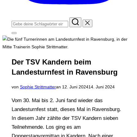
Suchen
nach:
Seitenleiste
&
Navigation
umschalten
Der TSV Kandern beim
Landesturnfest in Ravensburg
Veröffentlicht
von
Sophie Strittmatter
an
12. Juni 2024
14. Juni 2024
am
Vom 30. Mai bis 2. Juni fand wieder das
Landesturnfest statt, dieses Mal in Ravensburg.
In diesem Jahr zählte der TSV Kandern sieben
Teilnehmende. Los ging es am
Donnerstagvormittag in Kandern. Nach einer