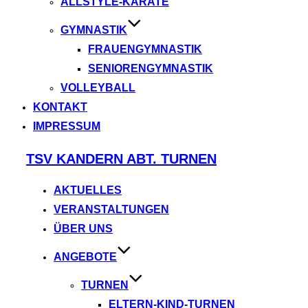
ALLSTYLE-KARATE
GYMNASTIK
FRAUENGYMNASTIK
SENIORENGYMNASTIK
VOLLEYBALL
KONTAKT
IMPRESSUM
Zum
TSV KANDERN ABT. TURNEN
Inhalt
springen
AKTUELLES
VERANSTALTUNGEN
ÜBER UNS
ANGEBOTE
TURNEN
ELTERN-KIND-TURNEN